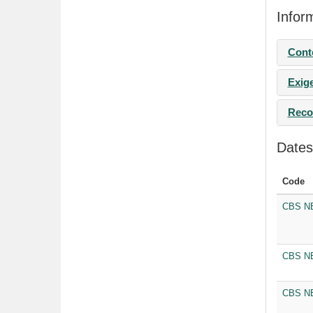
Infor
Cont
Exig
Reco
Dates
Code
CBS NE
CBS NE
CBS NE