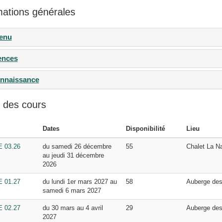
mations générales
enu
ences
nnaissance
 des cours
Dates
Disponibilité
Lieu
 03.26
du samedi 26 décembre
55
Chalet La N
au jeudi 31 décembre
2026
 01.27
du lundi 1er mars 2027 au
58
Auberge des
samedi 6 mars 2027
 02.27
du 30 mars au 4 avril
29
Auberge des
2027